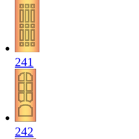
241
242