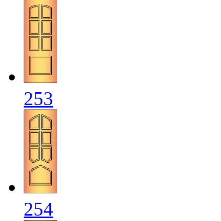
253
254