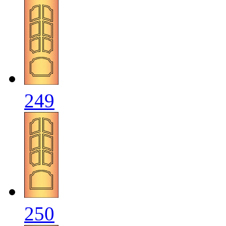
249
250