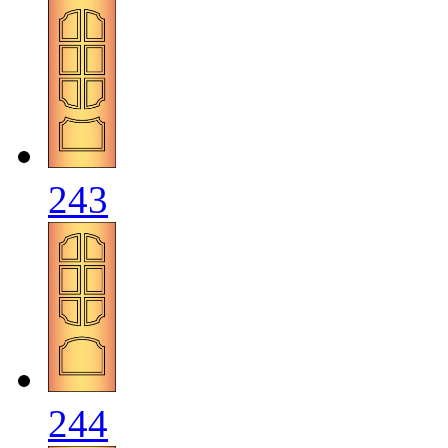
243
244