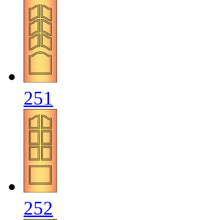
251
252