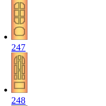
247
248