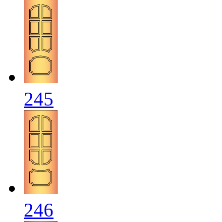
245
246