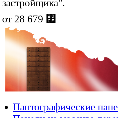
застройщика".
от
28 679
⃏
Пантографические пане