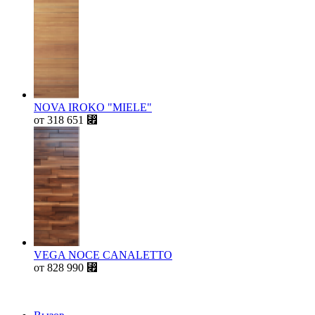
NOVA IROKO "MIELE"
от
318 651
⃏
VEGA NOCE CANALETTO
от
828 990
⃏