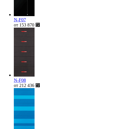
N-F07
от
153 870
⃏
N-F08
от
212 436
⃏