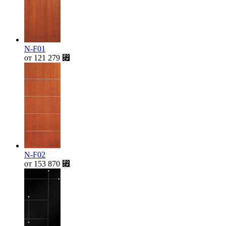
N-F01
от
121 279
⃏
N-F02
от
153 870
⃏