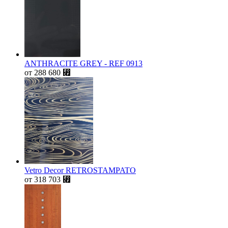
ANTHRACITE GREY - REF 0913
от
288 680
⃏
Vetro Decor RETROSTAMPATO
от
318 703
⃏