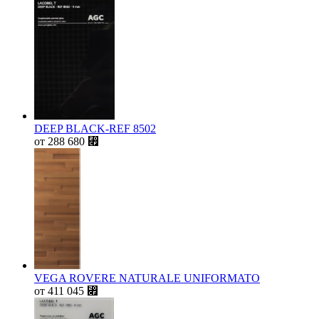
DEEP BLACK-REF 8502
от
288 680
⃏
VEGA ROVERE NATURALE UNIFORMATO
от
411 045
⃏