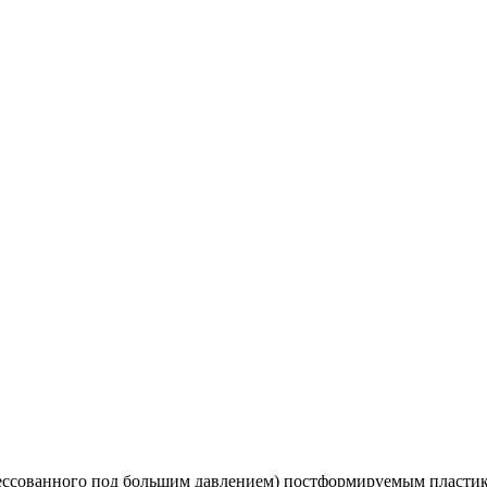
ессованного под большим давлением) постформируемым пластик