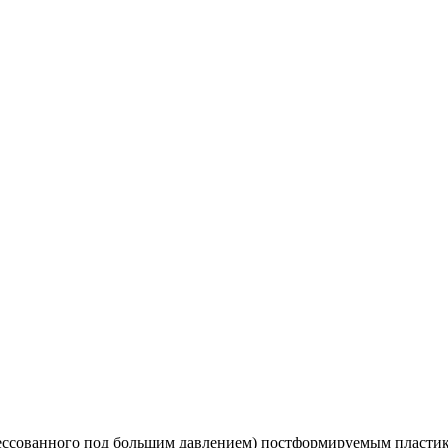
ессованного под большим давлением) постформируемым пластик