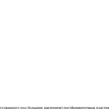
ессованного под большим давлением) постформируемым пластик